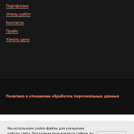
Портфолио
Этапы работ
Контакты
Прайс
Узнать цену
Политика в отношении обработки персональных данных
Мы используем cookie-файлы для улучшения
Сайт продвигается командой «Маршрут Построен!»
работы сайта. Продолжая пользоваться сайтом, вы